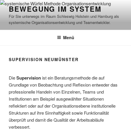
Zum
BEWEGUNG IM SYSTEM
Inhalt
Für Sie unterwegs im Raum Schleswig Holstein und Hamburg als
springen
systemische Organisationsentwicklung und Teamentwickler.
Menü
SUPERVISION NEUMÜNSTER
Die
Supervision
ist ein Beratungsmethode die auf
Grundlage von Beobachtung und Reflexion entweder das
professionelle Handeln von Einzelnen, Teams und
Institutionen am Beispiel ausgewählter Situationen
reflektiert oder auf der Organisationsebene institutionelle
Strukturen auf ihre Sinnhaftigkeit sowie Funktionalität
überprüft und damit die Qualität der Arbeitsabläufe
verbessert.